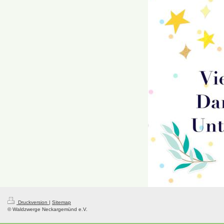
Druckversion
|
Sitemap
© Waldzwerge Neckargemünd e.V.